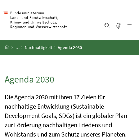
Accesskey
Accesskey
Accesskey
Accesskey
Zum Inhalt
Zum Hauptmenü
Zum Untermenü
Zur Suche
[4]
[1]
[3]
[2]
Gebärd
Na
Suche einblen
Startseite
…
Nachhaltigkeit
Agenda 2030
Agenda 2030
Die Agenda 2030 mit ihren 17 Zielen für
nachhaltige Entwicklung (
Sustainable
Development Goal
s, SDGs) ist ein globaler Plan
zur Förderung nachhaltigen Friedens und
Wohlstands und zum Schutz unseres Planeten.