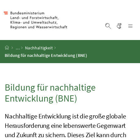
Accesskey
Accesskey
Accesskey
Accesskey
Zum Inhalt
Zum Hauptmenü
Zum Untermenü
Zur Suche
[4]
[1]
[3]
[2]
Gebärd
Na
Suche einblen
Startseite
…
Nachhaltigkeit
Bildung für nachhaltige Entwicklung (BNE)
Bildung für nachhaltige
Entwicklung (BNE)
Nachhaltige Entwicklung ist die große globale
Herausforderung eine lebenswerte Gegenwart
und Zukunft zu sichern. Dieses Ziel kann durch