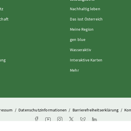
tz
Nachhaltig leben
chaft
Das isst Österreich
Meine Region
gen blue
Wasseraktiv
rung
Interaktive Karten
Mehr
ressum
/
Datenschutzinformationen
/
Barrierefreiheitserklärung
/
Kon
Facebook-Kanal des Ministeriums
Youtube-Kanal des Bundesministeriums für L
Instagram-Auftritt des Ministeriums
X-Account des Ministeriums
Bluesky-Account des Min
LinkedIn BMLUK