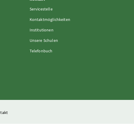
Servicestelle
Kontaktmöglichkeiten
Institutionen
Unsere Schulen
Telefonbuch
takt
and- und Forstwirtschaft, Regionen und Wasserwirtschaft
isteriums