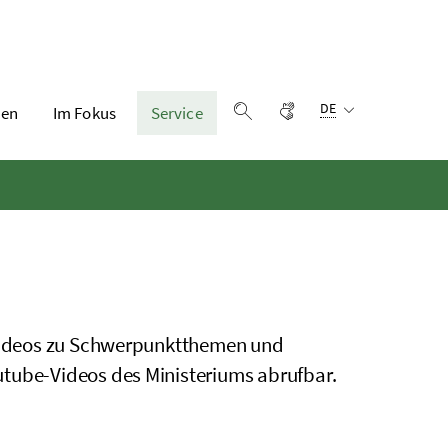
Sprachauswahl:
Gebärdensprache
DE
en
Im Fokus
Service
Suche einblenden
h Videos zu Schwerpunktthemen und
utube-Videos des Ministeriums abrufbar.