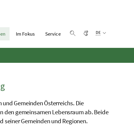
Sprachauswahl:
Gebärdensprache
DE
en
Im Fokus
Service
Suche einblenden
ng
nen und Gemeinden Österreichs. Die
 an den gemeinsamen Lebensraum ab. Beide
nd seiner Gemeinden und Regionen.