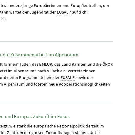
htest andere junge Europäerinnen und Europäer treffen, um
 Dann wartet der Jugendrat der
EUSALP
auf dich!
ich.
ür die Zusammenarbeit im Alpenraum
ft formen“ luden das BMLUK, das Land Kärnten und die
ÖROK
etzt im Alpenraum“ nach Villach ein. Vertreter:innen
) und deren Programmstellen, der
EUSALP
sowie der
im Alpenraum und loteten neue Kooperationsmöglichkeiten
nen und Europas Zukunft im Fokus
igt, wie stark die europäische Regionalpolitik derzeit im
n im Zentrum der großen Zukunftsfragen stehen. Unter