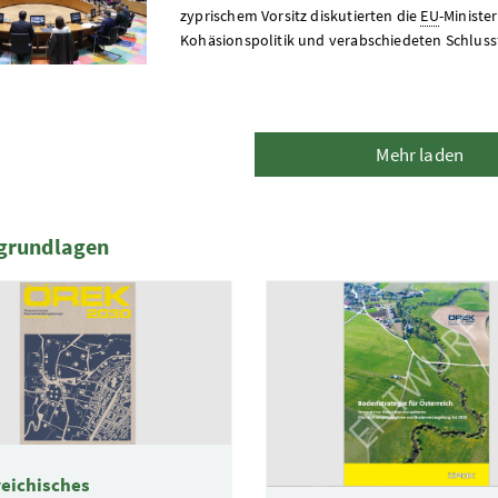
zyprischem Vorsitz diskutierten die
EU
-Ministe
Kohäsionspolitik und verabschiedeten Schlus
Mehr laden
sgrundlagen
te
reichisches