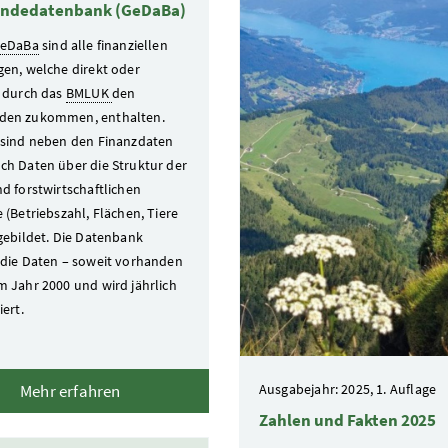
ndedatenbank (GeDaBa)
eDaBa
sind alle finanziellen
gen, welche direkt oder
t durch das
BMLUK
den
den zukommen, enthalten.
 sind neben den Finanzdaten
ch Daten über die Struktur der
nd forstwirtschaftlichen
 (Betriebszahl, Flächen, Tiere
gebildet. Die Datenbank
 die Daten – soweit vorhanden
m Jahr 2000 und wird jährlich
iert.
Ausgabejahr: 2025, 1. Auflage
Mehr erfahren
Zahlen und Fakten 2025