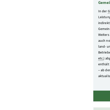
Gemei
In der
G
Leistun
indirek
Gemein
Weiters
auch no
land- u
Betriebe
etc.
) ab
enthält
– ab de
aktualis