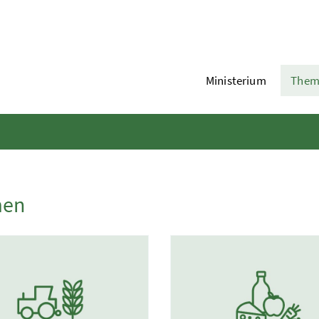
Ministerium
Them
men
te