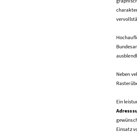
graphisch
charakte
vervolls
Hochaufl
Bundesam
ausblend
Neben ve
Rasterübe
Ein leist
Adresss
gewünscht
Einsatz v