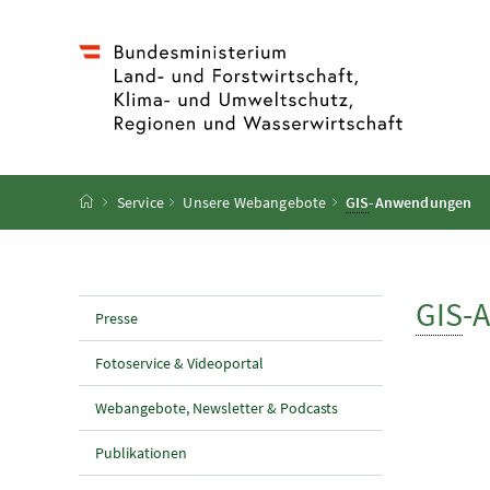
Accesskey
Accesskey
Accesskey
Accesskey
Zum Inhalt
Zum Hauptmenü
Zum Untermenü
Zur Suche
[4]
[1]
[3]
[2]
Startseite
Service
Unsere Webangebote
GIS
-Anwendungen
GIS
-
Presse
Fotoservice & Videoportal
Webangebote, Newsletter & Podcasts
Publikationen