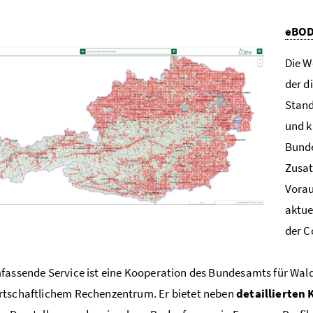
eBO
Die W
der d
Stand
und k
Bunde
Zusat
Vorau
aktue
der 
fassende Service ist eine Kooperation des Bundesamts für Wal
rtschaftlichem Rechenzentrum. Er bietet neben
detaillierten