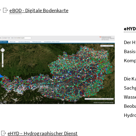
r
eBOD
- Digitale Bodenkarte
eHYD
Der H
Basis
Kompo
Die K
Sachg
Wasse
Beoba
Hydro
u
eHYD
– Hydrographischer Dienst