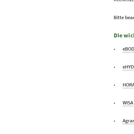
Bitte bea
Die wic
eBO
eHYD
HOR
WISA
Agra