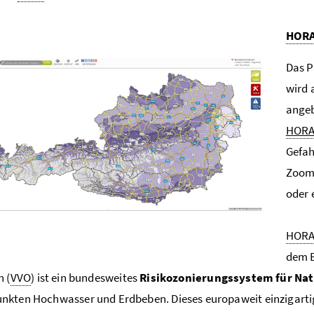
HOR
Das P
wird 
angeb
HOR
Gefah
Zoom-
oder 
HOR
dem 
h (
VVO
) ist ein bundesweites
Risikozonierungssystem für Na
nkten Hochwasser und Erdbeben. Dieses europaweit einzigarti