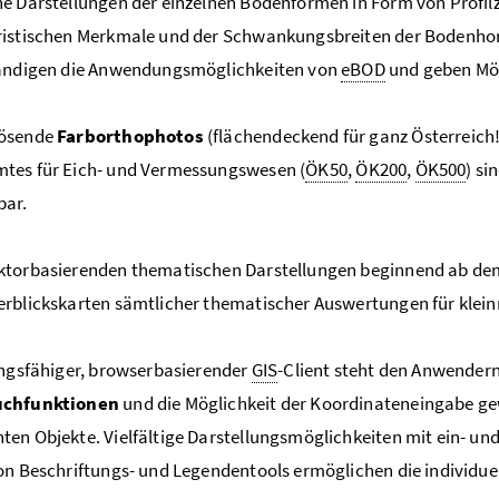
e Darstellungen der einzelnen Bodenformen in Form von Profi
ristischen Merkmale und der Schwankungsbreiten der Bodenhor
tändigen die Anwendungsmöglichkeiten von
eBOD
und geben Mög
ösende
Farborthophotos
(flächendeckend für ganz Österreich
tes für Eich- und Vermessungswesen (
ÖK50
,
ÖK200
,
ÖK500
) si
bar.
ktorbasierenden thematischen Darstellungen beginnend ab dem
rblickskarten sämtlicher thematischer Auswertungen für klein
ungsfähiger, browserbasierender
GIS
-Client steht den Anwender
uchfunktionen
und die Möglichkeit der Koordinateneingabe ge
en Objekte. Vielfältige Darstellungsmöglichkeiten mit ein- un
on Beschriftungs- und Legendentools ermöglichen die individue