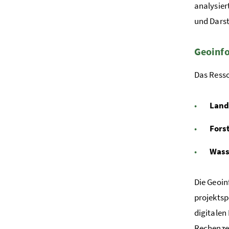
analysier
und Darst
Geoinfo
Das Resso
Land
Fors
Wass
Die Geoin
projektsp
digitalen
Rechenzen