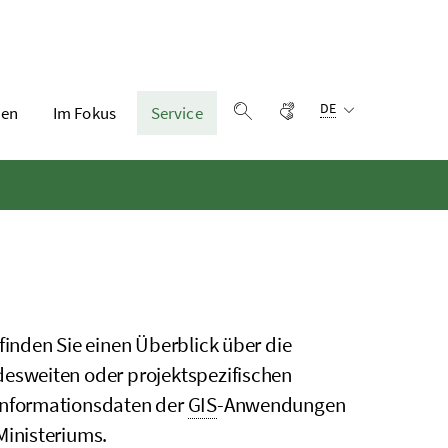
Sprachauswahl:
Gebärdensprache
DE
en
Im Fokus
Service
Suche einblenden
 finden Sie einen Überblick über die
esweiten oder projektspezifischen
nformationsdaten der
GIS
-Anwendungen
Ministeriums.