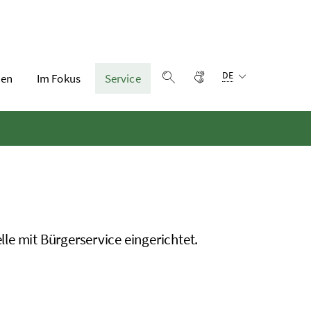
Sprachauswahl:
Gebärdensprache
DE
en
Im Fokus
Service
Suche einblenden
le mit Bürgerservice eingerichtet.