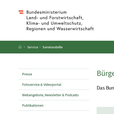
Accesskey
Accesskey
Accesskey
Accesskey
Zum Inhalt
Zum Hauptmenü
Zum Untermenü
Zur Suche
[4]
[1]
[3]
[2]
Startseite
Service
Servicestelle
Bürge
Presse
Fotoservice & Videoportal
Das Bun
Webangebote, Newsletter & Podcasts
Publikationen