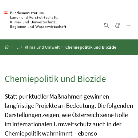
Accesskey
Accesskey
Accesskey
Accesskey
Zum Inhalt
Zum Hauptmenü
Zum Untermenü
Zur Suche
[4]
[1]
[3]
[2]
Gebärd
Na
Suche einblen
Startseite
…
Klima und Umwelt
Chemiepolitik und Biozide
Chemiepolitik und Biozide
Statt punktueller Maßnahmen gewinnen
langfristige Projekte an Bedeutung. Die folgenden
Darstellungen zeigen, wie Österreich seine Rolle
im internationalen Umweltschutz auch in der
Chemiepolitik wahrnimmt – ebenso