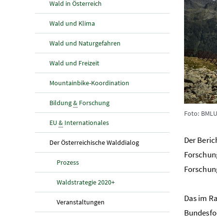
Wald in Österreich
Wald und Klima
Wald und Naturgefahren
Wald und Freizeit
Mountainbike-Koordination
Bildung
&
Forschung
Foto: BMLU
EU
&
Internationales
Der Beric
(aktuelle Seite)
Der Österreichische Walddialog
Forschung
Prozess
Forschung
Waldstrategie 2020+
Das im R
(aktuelle Seite)
Veranstaltungen
Bundesfo