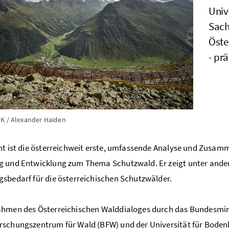
Univ
Sach
Öste
- prä
K / Alexander Haiden
ht ist die österreichweit erste, umfassende Analyse und Zusam
 und Entwicklung zum Thema Schutzwald. Er zeigt unter andere
sbedarf für die österreichischen Schutzwälder.
ahmen des Österreichischen Walddialoges durch das Bundesmin
rschungszentrum für Wald (
BFW
) und der Universität für Boden