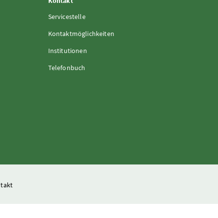
Kontakt
Servicestelle
Kontaktmöglichkeiten
Institutionen
Telefonbuch
takt
and- und Forstwirtschaft, Regionen und Wasserwirtschaft
isteriums