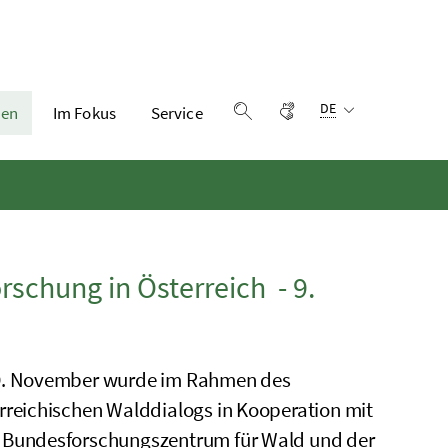
Sprachauswahl:
Gebärdensprache
DE
en
Im Fokus
Service
Suche einblenden
schung in Österreich - 9.
. November wurde im Rahmen des
rreichischen Walddialogs in Kooperation mit
Bundesforschungszentrum für Wald und der