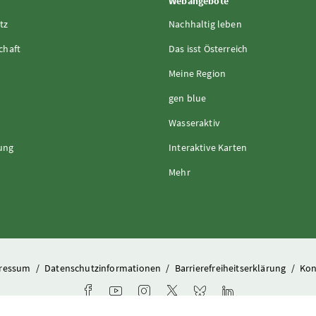
Webangebote
tz
Nachhaltig leben
chaft
Das isst Österreich
Meine Region
gen blue
Wasseraktiv
rung
Interaktive Karten
Mehr
ressum
/
Datenschutzinformationen
/
Barrierefreiheitserklärung
/
Kon
Facebook-Kanal des Ministeriums
Youtube-Kanal des Bundesministeriums für L
Instagram-Auftritt des Ministeriums
X-Account des Ministeriums
Bluesky-Account des Min
LinkedIn BMLUK