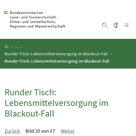
Accesskey
Accesskey
Accesskey
Zum Inhalt
Zum Hauptmenü
Zur Suche
[4]
[1]
[2]
Gebärd
Na
Suche einblen
Startseite
…
Runder Tisch: Lebensmittelversorgung im Blackout-Fall
Runder Tisch: Lebensmittelversorgung im Blackout-Fall
Runder Tisch:
Lebensmittelversorgung im
Blackout-Fall
Zurück
Bild 10 von 27
Weiter