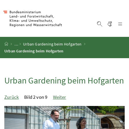
Accesskey
Accesskey
Accesskey
Zum Inhalt
Zum Hauptmenü
Zur Suche
[4]
[1]
[2]
Gebärd
Na
Suche einblen
Startseite
…
Urban Gardening beim Hofgarten
Urban Gardening beim Hofgarten
Urban Gardening beim Hofgarten
Zurück
Bild 2 von 9
Weiter