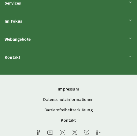
Inhalt aufklappen
Services
Inhalt aufklappen
Im Fokus
Inhalt aufklappen
Webangebote
Inhalt aufklappen
Kontakt
Impressum
Datenschutzinformationen
Barrierefreiheitserklärung
Kontakt
Facebook-Kanal des Ministeriums
Youtube-Kanal des Bundesministeriums für L
Instagram-Auftritt des Ministeriums
X-Account des Ministeriums
Bluesky-Account des Min
LinkedIn BMLUK