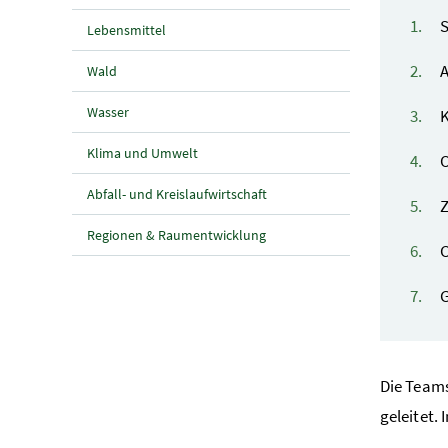
S
Lebensmittel
A
Wald
Wasser
K
Klima und Umwelt
O
Abfall- und Kreislaufwirtschaft
Z
Regionen & Raumentwicklung
C
G
Die Teams
geleitet.