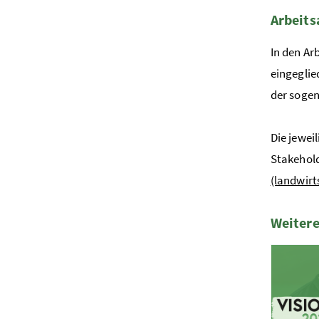
Arbeits
In den Ar
eingeglie
der sogen
Die jewei
Stakehold
(landwirt
Weitere
1 Elemen