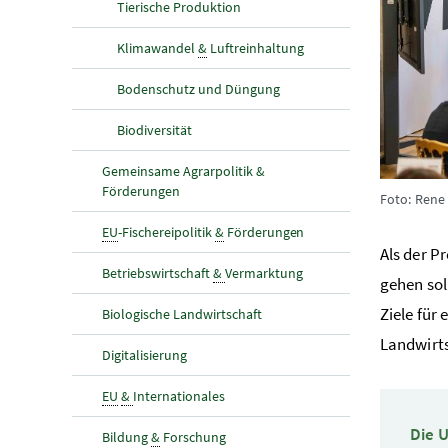
Tierische Produktion
Klimawandel
&
Luftreinhaltung
Bodenschutz und Düngung
Biodiversität
Gemeinsame Agrarpolitik &
Förderungen
Foto: Ren
EU
-Fischereipolitik
&
Förderungen
Als der P
Betriebswirtschaft
&
Vermarktung
gehen sol
Ziele für
Biologische Landwirtschaft
Landwirts
Digitalisierung
EU
&
Internationales
Die 
Bildung
&
Forschung