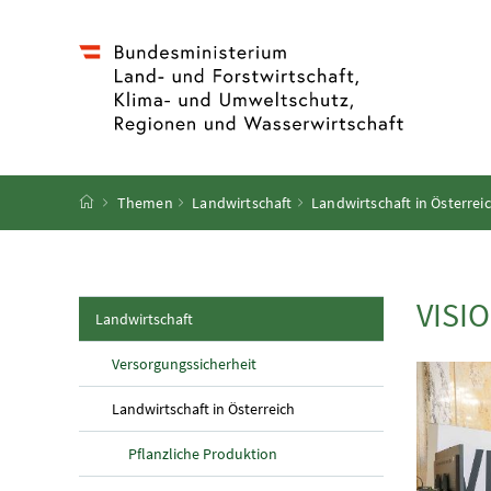
Accesskey
Accesskey
Accesskey
Accesskey
Zum Inhalt
Zum Hauptmenü
Zum Untermenü
Zur Suche
[4]
[1]
[3]
[2]
Startseite
Themen
Landwirtschaft
Landwirtschaft in Österrei
VISIO
(aktuelle Seite)
Landwirtschaft
Versorgungssicherheit
(aktuelle Seite)
Landwirtschaft in Österreich
Pflanzliche Produktion