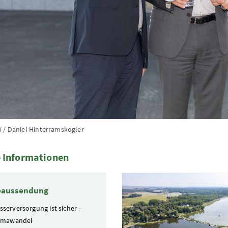
 / Daniel Hinterramskogler
 Informationen
te
eaussendung
sserversorgung ist sicher –
limawandel