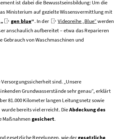
lement ist dabei die Bewusstseinsbildung: Um die
das Ministerium auf gezielte Wissensvermittlung mit
m
„
gen blue
“
. In der
Videoreihe „Blue“
werden
er anschaulich aufbereitet – etwa das Reparieren
ame Gebrauch von Waschmaschinen und
e Versorgungssicherheit sind. „Unsere
inkenden Grundwasserstände sehr genau“, erklärt
ber 81.000 Kilometer langen Leitungsnetz sowie
urde bereits viel erreicht. Die
Abdeckung des
iese Maßnahmen
gesichert
.
ind gesetzliche Regelungen, wie der
gesetzliche