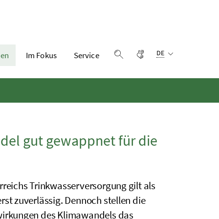
Sprachauswahl:
Gebärdensprache
DE
en
Im Fokus
Service
Suche einblenden
ndel gut gewappnet für die
rreichs Trinkwasserversorgung gilt als
rst zuverlässig. Dennoch stellen die
irkungen des Klimawandels das