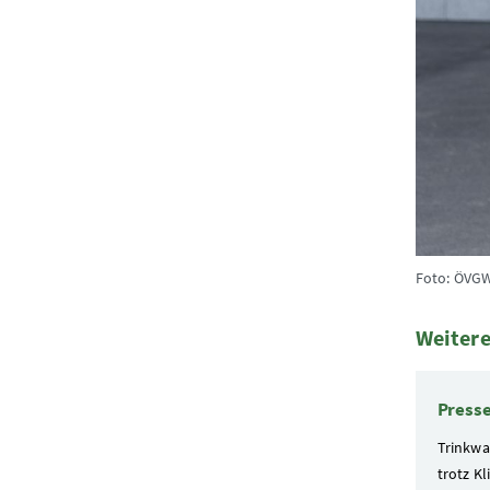
Foto: ÖVGW
Weitere
4 Elemen
Press
Trinkwa
trotz K