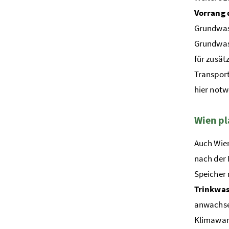
Vorrang 
Grundwass
Grundwas
für zusät
Transport
hier notw
Wien pl
Auch Wien
nach der 
Speicher 
Trinkwas
anwachsen
Klimawand