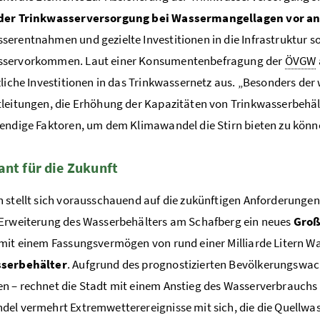
der Trinkwasserversorgung bei Wassermangellagen vor a
erentnahmen und gezielte Investitionen in die Infrastruktur so
servorkommen. Laut einer Konsumentenbefragung der
ÖVGW
zliche Investitionen in das Trinkwassernetz aus. „Besonders de
leitungen, die Erhöhung der Kapazitäten von Trinkwasserbehäl
endige Faktoren, um dem Klimawandel die Stirn bieten zu könne
ant für die Zukunft
 stellt sich vorausschauend auf die zukünftigen Anforderungen
Erweiterung des Wasserbehälters am Schafberg ein neues
Groß
mit einem Fassungsvermögen von rund einer Milliarde Litern Wa
serbehälter
. Aufgrund des prognostizierten Bevölkerungswac
 – rechnet die Stadt mit einem Anstieg des Wasserverbrauchs u
el vermehrt Extremwetterereignisse mit sich, die die Quellwa