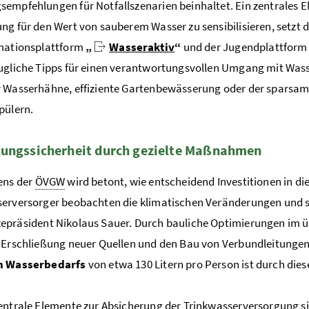
empfehlungen für Notfallszenarien beinhaltet. Ein zentrales E
ng für den Wert von sauberem Wasser zu sensibilisieren, setzt 
rmationsplattform
„
Wasseraktiv
“
und der Jugendplattfor
ugliche Tipps für einen verantwortungsvollen Umgang mit Wass
r Wasserhähne, effiziente Gartenbewässerung oder der spars
pülern.
ungssicherheit durch gezielte Maßnahmen
ens der
ÖVGW
wird betont, wie entscheidend Investitionen in di
erversorger beobachten die klimatischen Veränderungen und s
zepräsident Nikolaus Sauer. Durch bauliche Optimierungen im ü
 Erschließung neuer Quellen und den Bau von Verbundleitungen w
n Wasserbedarfs
von etwa 130 Litern pro Person ist durch d
entrale Elemente zur Absicherung der Trinkwasserversorgung s