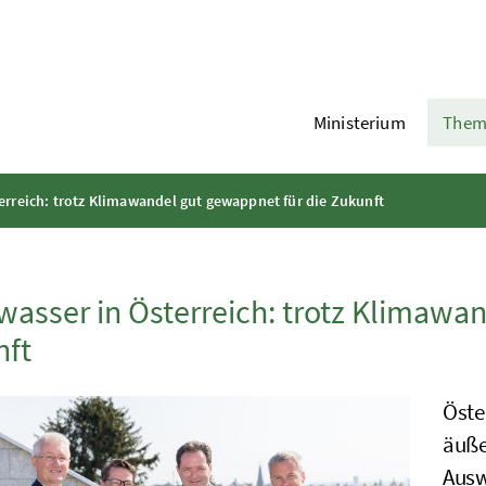
Ministerium
Them
erreich: trotz Klimawandel gut gewappnet für die Zukunft
wasser in Österreich: trotz Klimawa
nft
Öste
äuße
Ausw