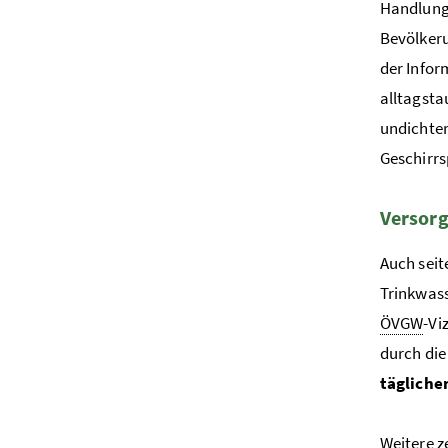
Handlungs
Bevölkeru
der Info
alltagsta
undichte
Geschirrs
Versorg
Auch seit
Trinkwass
ÖVGW
-Vi
durch die
tägliche
Weitere z