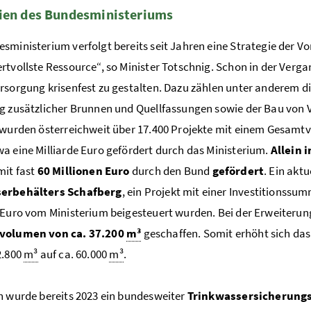
ien des Bundesministeriums
sministerium verfolgt bereits seit Jahren eine Strategie der V
rtvollste Ressource“, so Minister Totschnig. Schon in der Ve
rsorgung krisenfest zu gestalten. Dazu zählen unter anderem di
g zusätzlicher Brunnen und Quellfassungen sowie der Bau von
 wurden österreichweit über 17.400 Projekte mit einem Gesamtv
a eine Milliarde Euro gefördert durch das Ministerium.
Allein 
mit fast
60 Millionen Euro
durch den Bund
gefördert
. Ein akt
erbehälters Schafberg
, ein Projekt mit einer Investitionssu
 Euro vom Ministerium beigesteuert wurden. Bei der Erweiterun
volumen von ca. 37.200
m³
geschaffen. Somit erhöht sich da
2.800
m³
auf ca. 60.000
m³
.
h wurde bereits 2023 ein bundesweiter
Trinkwassersicherung