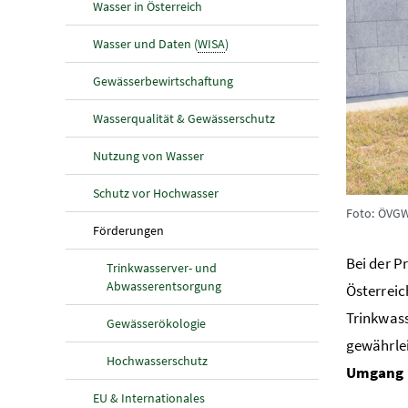
Wasser in Österreich
Wasser und Daten (
WISA
)
Gewässerbewirtschaftung
Wasserqualität & Gewässerschutz
Nutzung von Wasser
Schutz vor Hochwasser
Foto: ÖVGW
(aktuelle Seite)
Förderungen
Bei der P
Trinkwasserver- und
Abwasserentsorgung
Österreic
Trinkwass
Gewässerökologie
gewährlei
Hochwasserschutz
Umgang 
EU & Internationales