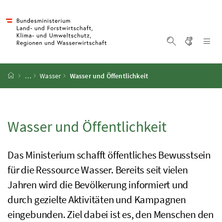
Accesskey
Accesskey
Accesskey
Accesskey
Zum Inhalt
Zum Hauptmenü
Zum Untermenü
Zur Suche
[4]
[1]
[3]
[2]
Gebärd
Na
Suche einblen
Startseite
…
Wasser
Wasser und Öffentlichkeit
Wasser und Öffentlichkeit
Das
Ministerium
schafft öffentliches Bewusstsein
für die Ressource Wasser. Bereits seit vielen
Jahren wird die Bevölkerung informiert und
durch gezielte Aktivitäten und Kampagnen
eingebunden. Ziel dabei ist es, den Menschen den