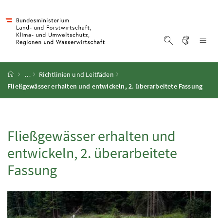
Accesskey
Accesskey
Accesskey
Accesskey
Zum Inhalt
Zum Hauptmenü
Zum Untermenü
Zur Suche
[4]
[1]
[3]
[2]
Gebärd
Na
Suche einblen
Startseite
…
Richtlinien und Leitfäden
Fließgewässer erhalten und entwickeln,
2.
überarbeitete Fassung
Fließgewässer erhalten und
entwickeln,
2.
überarbeitete
Fassung