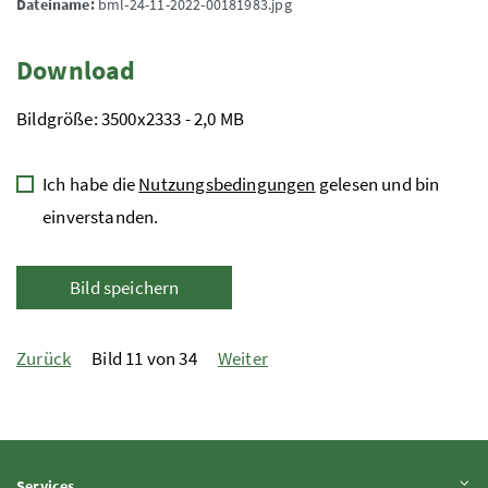
Dateiname:
bml-24-11-2022-00181983.jpg
Download
Bildgröße: 3500x2333 - 2,0 MB
Ich habe die
Nutzungsbedingungen
gelesen und bin
einverstanden.
Bild speichern
Zurück
Bild 11 von 34
Weiter
Inhalt aufklappen
Services