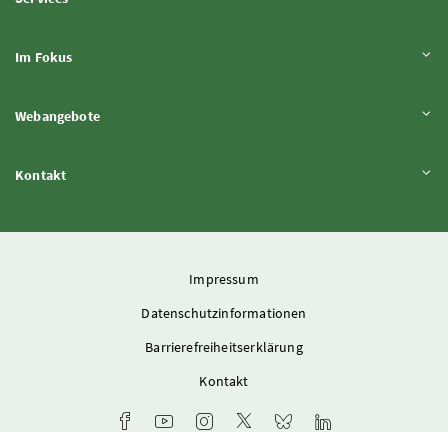
Inhalt aufklappen
Im Fokus
Inhalt aufklappen
Webangebote
Inhalt aufklappen
Kontakt
Impressum
Datenschutzinformationen
Barrierefreiheitserklärung
Kontakt
Facebook-Kanal des Ministeriums
Youtube-Kanal des Bundesministeriums für L
Instagram-Auftritt des Ministeriums
X-Account des Ministeriums
Bluesky-Account des Min
LinkedIn BMLUK