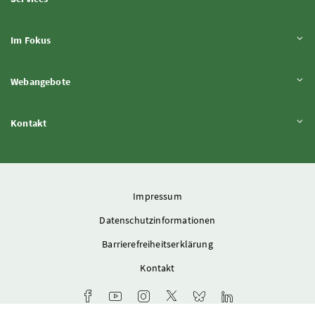
Inhalt aufklappen
Im Fokus
Inhalt aufklappen
Webangebote
Inhalt aufklappen
Kontakt
Impressum
Datenschutzinformationen
Barrierefreiheitserklärung
Kontakt
Facebook-Kanal des Ministeriums
Youtube-Kanal des Bundesministeriums für L
Instagram-Auftritt des Ministeriums
X-Account des Ministeriums
Bluesky-Account des Min
LinkedIn BMLUK