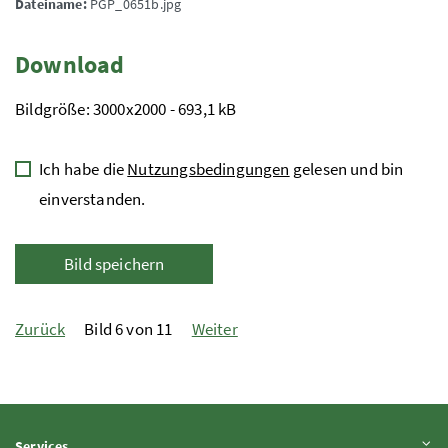
Dateiname:
PGP_0651b.jpg
Download
Bildgröße: 3000x2000 - 693,1 kB
Ich habe die
Nutzungsbedingungen
gelesen und bin
einverstanden.
Bild speichern
Zurück
Bild 6 von 11
Weiter
Inhalt aufklappen
Services