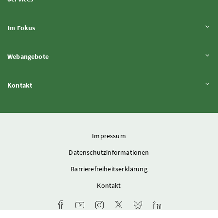
Inhalt aufklappen
Im Fokus
Inhalt aufklappen
Webangebote
Inhalt aufklappen
Kontakt
Impressum
Datenschutzinformationen
Barrierefreiheitserklärung
Kontakt
Facebook-Kanal des Ministeriums
Youtube-Kanal des Bundesministeriums für L
Instagram-Auftritt des Ministeriums
X-Account des Ministeriums
Bluesky-Account des Min
LinkedIn BMLUK