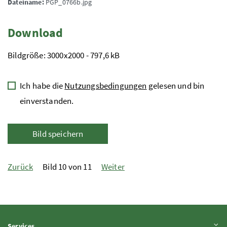
Dateiname:
PGP_0766b.jpg
Download
Bildgröße: 3000x2000 - 797,6 kB
Ich habe die
Nutzungsbedingungen
gelesen und bin
einverstanden.
Bild speichern
Zurück
Bild 10 von 11
Weiter
Inhalt aufklappen
Services