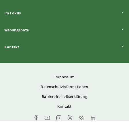
Inhalt aufklappen
Im Fokus
Inhalt aufklappen
Webangebote
Inhalt aufklappen
Kontakt
Impressum
Datenschutzinformationen
Barrierefreiheitserklärung
Kontakt
Facebook-Kanal des Ministeriums
Youtube-Kanal des Bundesministeriums für L
Instagram-Auftritt des Ministeriums
X-Account des Ministeriums
Bluesky-Account des Min
LinkedIn BMLUK