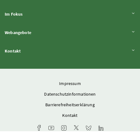
Inhalt aufklappen
Im Fokus
Inhalt aufklappen
Webangebote
Inhalt aufklappen
Kontakt
Impressum
Datenschutzinformationen
Barrierefreiheitserklärung
Kontakt
Facebook-Kanal des Ministeriums
Youtube-Kanal des Bundesministeriums für L
Instagram-Auftritt des Ministeriums
X-Account des Ministeriums
Bluesky-Account des Min
LinkedIn BMLUK