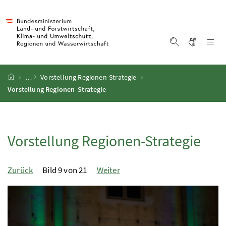
Accesskey
Accesskey
Accesskey
Zum Inhalt
Zum Hauptmenü
Zur Suche
[4]
[1]
[2]
Gebärd
Na
Suche einblen
Startseite
…
Vorstellung Regionen-Strategie
Vorstellung Regionen-Strategie
Vorstellung Regionen-Strategie
Zurück
Bild 9 von 21
Weiter