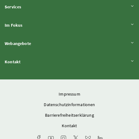
Inhalt aufklappen
Services
Inhalt aufklappen
Im Fokus
Inhalt aufklappen
Webangebote
Inhalt aufklappen
Kontakt
Impressum
Datenschutzinformationen
Barrierefreiheitserklärung
Kontakt
Facebook-Kanal des Ministeriums
Youtube-Kanal des Bundesministeriums für L
Instagram-Auftritt des Ministeriums
X-Account des Ministeriums
Bluesky-Account des Min
LinkedIn BMLUK