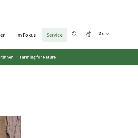
Sprachauswahl:
Gebärdensprache
DE
en
Im Fokus
Service
Suche einblenden
er:innen
Farming for Nature