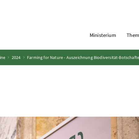
Ministerium
Them
ine
2024
Farming for Nature - Auszeichnung Biodiversität-Botschaft