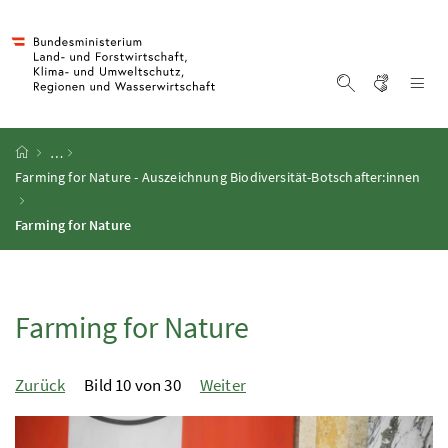
Accesskey
Accesskey
Accesskey
Zum Inhalt
Zum Hauptmenü
Zur Suche
[4]
[1]
[2]
Gebärd
Na
Suche einblen
Startseite
…
Farming for Nature - Auszeichnung Biodiversität-Botschafter:innen
Farming for Nature
Farming for Nature
Zurück
Bild 10 von 30
Weiter