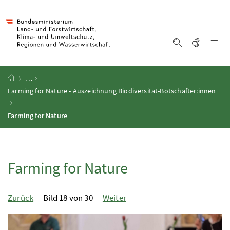
Accesskey
Accesskey
Accesskey
Zum Inhalt
Zum Hauptmenü
Zur Suche
[4]
[1]
[2]
Gebärd
Na
Suche einblen
Startseite
…
Farming for Nature - Auszeichnung Biodiversität-Botschafter:innen
Farming for Nature
Farming for Nature
Zurück
Bild 18 von 30
Weiter