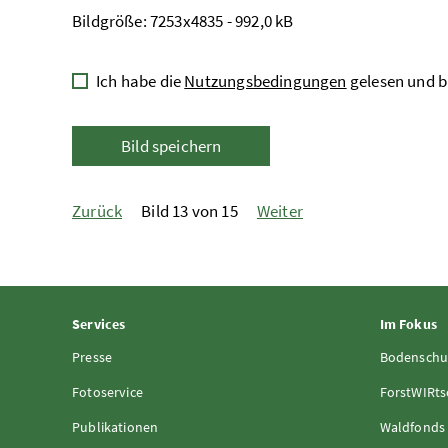
Bildgröße: 7253x4835 - 992,0 kB
Ich habe die
Nutzungsbedingungen
gelesen und b
Bild speichern
Zurück
Bild 13 von 15
Weiter
Services
Im Fokus
Presse
Bodenschu
Fotoservice
ForstWIRts
Publikationen
Waldfonds