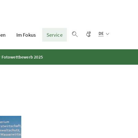
Sprachauswahl:
Gebärdensprache
DE
en
Im Fokus
Service
Suche einblenden
v Fotowettbewerb 2025