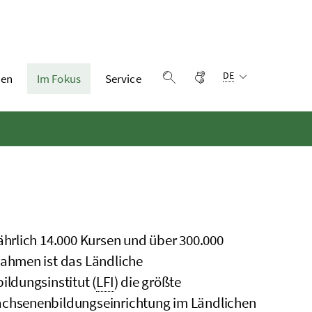
Sprachauswahl:
Gebärdensprache
DE
en
Im Fokus
Service
Suche einblenden
jährlich 14.000 Kursen und über 300.000
nahmen ist das Ländliche
bildungsinstitut (
LFI
) die größte
chsenenbildungseinrichtung im Ländlichen