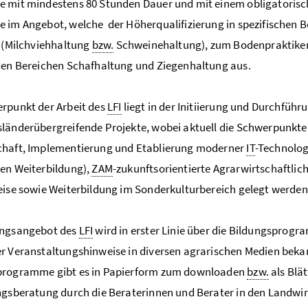
 mit mindestens 80 Stunden Dauer und mit einem obligatorisch
 im Angebot, welche der Höherqualifizierung in spezifischen 
i (Milchviehhaltung
bzw.
Schweinehaltung), zum Bodenpraktiker
den Bereichen Schafhaltung und Ziegenhaltung aus.
rpunkt der Arbeit des
LFI
liegt in der Initiierung und Durchführ
länderübergreifende Projekte, wobei aktuell die Schwerpunkt
chaft, Implementierung und Etablierung moderner
IT
-Technolog
en Weiterbildung),
ZAM
-zukunftsorientierte Agrarwirtschaftlic
eise sowie Weiterbildung im Sonderkulturbereich gelegt werden
ungsangebot des
LFI
wird in erster Linie über die Bildungsprog
r Veranstaltungshinweise in diversen agrarischen Medien beka
programme gibt es in Papierform zum downloaden
bzw.
als Blä
ngsberatung durch die Beraterinnen und Berater in den Landw