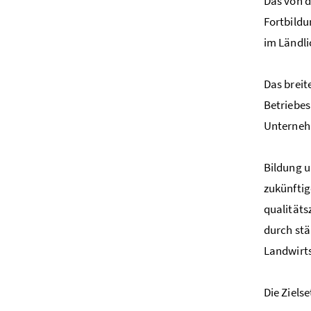
Das von 
Fortbildu
im Ländl
Das brei
Betriebes
Unterneh
Bildung u
zukünfti
qualitäts
durch stä
Landwirt
Die Ziels