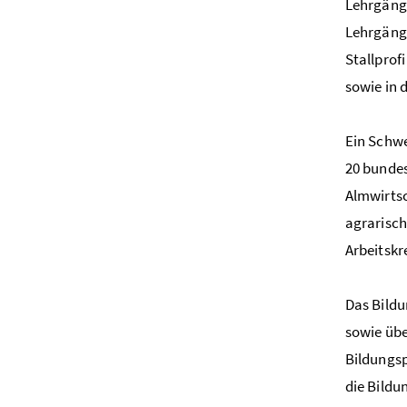
Lehrgänge
Lehrgänge
Stallprof
sowie in 
Ein Schwe
20 bundes
Almwirts
agrarisch
Arbeitskr
Das Bild
sowie übe
Bildungs
die Bildu