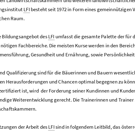
den Landwirtschaftskammern und weiteren landwirtschaftliche
ngsinstitut
LFI
besteht seit 1972 in Form eines gemeinnützigen V
ichen Raum.
te Bildungsangebot des
LFI
umfasst die gesamte Palette der für d
 nötigen Fachbereiche. Die meisten Kurse werden in den Bereic
mensführung, Gesundheit und Ernährung, sowie Persönlichkeit
nd Qualifizierung sind für die Bäuerinnen und Bauern wesentl
gen Herausforderungen und Chancen optimal begegnen zu könn
zertifiziert ist, wird der Forderung seiner Kundinnen und Kun
ndige Weiterentwicklung gerecht. Die Trainerinnen und Trainer
schaftskammern.
etzungen der Arbeit des
LFI
sind in folgendem Leitbild, das öster