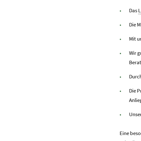
Das
L
Die M
Mit u
Wir g
Bera
Durc
Die P
Anlie
Unser
Eine beso