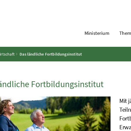
Ministerium
Them
rtschaft
Das ländliche Fortbildungsinstitut
ändliche Fortbildungsinstitut
Mit 
Teil
Fort
Erwa