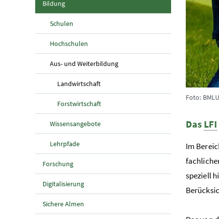
(aktuelle Seite)
Bildung
Schulen
Hochschulen
(aktuelle Seite)
Aus- und Weiterbildung
(aktuelle Seite)
Landwirtschaft
Foto: BMLUK
Forstwirtschaft
Das
LFI
Wissensangebote
Lehrpfade
Im Bereic
fachliche
Forschung
speziell 
Digitalisierung
Berücksic
Sichere Almen