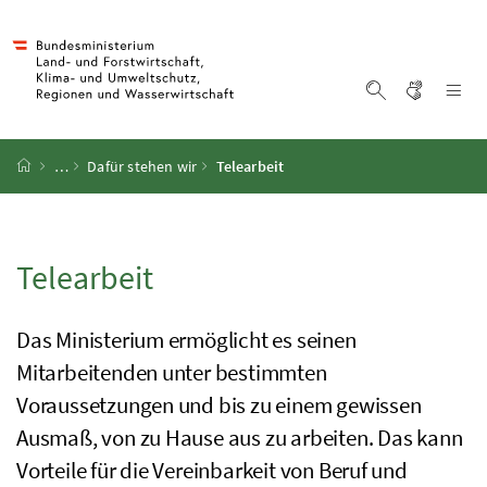
Accesskey
Accesskey
Accesskey
Accesskey
Zum Inhalt
Zum Hauptmenü
Zum Untermenü
Zur Suche
[4]
[1]
[3]
[2]
Gebärd
Na
Suche einblen
Startseite
…
Dafür stehen wir
Telearbeit
Telearbeit
Das Ministerium ermöglicht es seinen
Mitarbeitenden unter bestimmten
Voraussetzungen und bis zu einem gewissen
Ausmaß, von zu Hause aus zu arbeiten. Das kann
Vorteile für die Vereinbarkeit von Beruf und