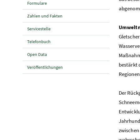
Formulare
abgenomm
Zahlen und Fakten
Umweltmi
Servicestelle
Gletscher
Telefonbuch
Wasserver
Open Data
Maßnahmen
bestärkt 
Veröffentlichungen
Regionen
Der Rückg
Schneemod
Entwicklu
Jahrhunde
zwischen 
wahrschei