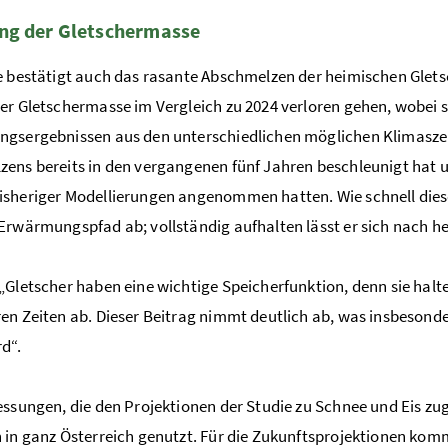
ng der Gletschermasse
e bestätigt auch das rasante Abschmelzen der heimischen Glets
er Gletschermasse im Vergleich zu 2024 verloren gehen, wobei 
gsergebnissen aus den unterschiedlichen möglichen Klimaszenari
ens bereits in den vergangenen fünf Jahren beschleunigt hat u
sheriger Modellierungen angenommen hatten. Wie schnell dies
Erwärmungspfad ab; vollständig aufhalten lässt er sich nach 
„Gletscher haben eine wichtige Speicherfunktion, denn sie hal
en Zeiten ab. Dieser Beitrag nimmt deutlich ab, was insbeson
d“.
essungen, die den Projektionen der Studie zu Schnee und Eis zu
 in ganz Österreich genutzt. Für die Zukunftsprojektionen kom