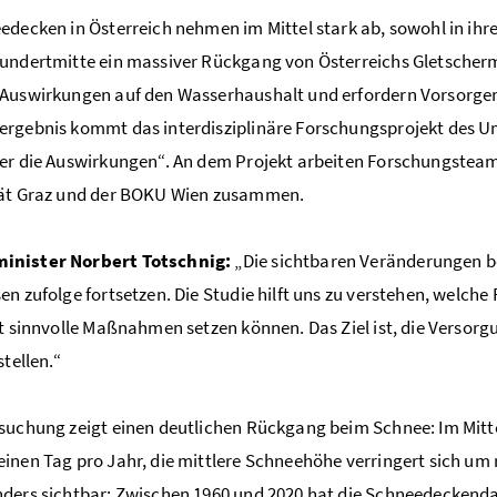
edecken in Österreich nehmen im Mittel stark ab, sowohl in ihrer 
undertmitte ein massiver Rückgang von Österreichs Gletscher
 Auswirkungen auf den Wasserhaushalt und erfordern Vorsorg
rgebnis kommt das interdisziplinäre Forschungsprojekt des U
er die Auswirkungen“. An dem Projekt arbeiten Forschungsteam
tät Graz und der BOKU Wien zusammen.
nister Norbert Totschnig:
„Die sichtbaren Veränderungen b
en zufolge fortsetzen. Die Studie hilft uns zu verstehen, welch
lt sinnvolle Maßnahmen setzen können. Das Ziel ist, die Versorg
stellen.“
suchung zeigt einen deutlichen Rückgang beim Schnee: Im Mitte
inen Tag pro Jahr, die mittlere Schneehöhe verringert sich um 
ders sichtbar: Zwischen 1960 und 2020 hat die Schneedeckendau