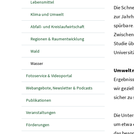
Lebensmittel
Die Schne
Klima und Umwelt
zur Jahrh
spürbare
Abfall- und Kreislaufwirtschaft
Zwischene
Regionen & Raumentwicklung
Studie üb
Wald
Universi
(aktuelle Seite)
Wasser
Umweltmi
Fotoservice & Videoportal
Ergebniss
wir gezie
Webangebote, Newsletter & Podcasts
sicher zu 
Publikationen
Veranstaltungen
Die Unter
um etwa e
Förderungen
das beson