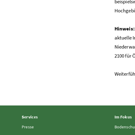
beispiels
Hochgebir
Hinweis
aktuelle 
Niederwas
2100 für 
Weiterfüh
Services
Im Fokus
Presse
Bodenschu