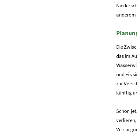
Niedersch
anderem 
Planung
Die Zwisc
das im Au
Wasserwir
und Eis s
zur Versc
künftig u
Schon jet
verliere
Versorgun