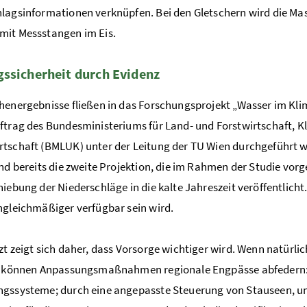
lagsinformationen verknüpfen. Bei den Gletschern wird die Mas
mit Messstangen im Eis.
ssicherheit durch Evidenz
henergebnisse fließen in das Forschungsprojekt „Wasser im Kli
ftrag des Bundesministeriums für Land- und Forstwirtschaft, 
tschaft (BMLUK) unter der Leitung der TU Wien durchgeführt 
ind bereits die zweite Projektion, die im Rahmen der Studie v
hiebung der Niederschläge in die kalte Jahreszeit veröffentlich
ngleichmäßiger verfügbar sein wird.
zt zeigt sich daher, dass Vorsorge wichtiger wird. Wenn natürl
n, können Anpassungsmaßnahmen regionale Engpässe abfedern: 
gssysteme; durch eine angepasste Steuerung von Stauseen, um