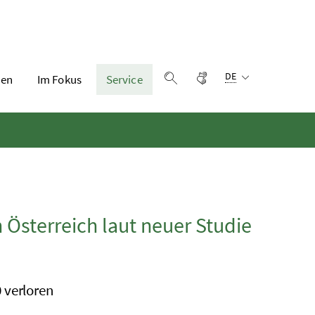
Sprachauswahl:
Gebärdensprache
DE
en
Im Fokus
Service
Suche einblenden
 Österreich laut neuer Studie
 verloren