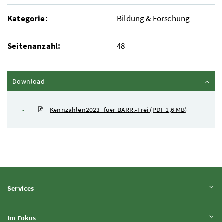
Kategorie:
Bildung & Forschung
Seitenanzahl:
48
Inhalt zuklappen
Download
Kennzahlen2023_fuer BARR.-Frei
(PDF 1,6 MB)
Inhalt aufklappen
Services
Inhalt aufklappen
Im Fokus