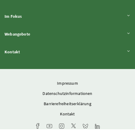
Inhalt aufklappen
Im Fokus
Inhalt aufklappen
Webangebote
Inhalt aufklappen
Kontakt
Impressum
Datenschutzinformationen
Barrierefreiheitserklärung
Kontakt
Facebook-Kanal des Ministeriums
Youtube-Kanal des Bundesministeriums für L
Instagram-Auftritt des Ministeriums
X-Account des Ministeriums
Bluesky-Account des Min
LinkedIn BMLUK