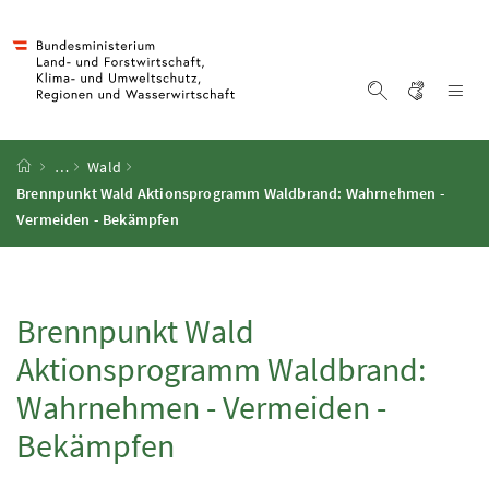
Accesskey
Accesskey
Accesskey
Accesskey
Zum Inhalt
Zum Hauptmenü
Zum Untermenü
Zur Suche
[4]
[1]
[3]
[2]
Gebärd
Na
Suche einblen
Startseite
…
Wald
Brennpunkt Wald Aktionsprogramm Waldbrand: Wahrnehmen -
Vermeiden - Bekämpfen
Brennpunkt Wald
Aktionsprogramm Waldbrand:
Wahrnehmen - Vermeiden -
Bekämpfen