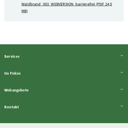
Waldbrand_V03_WEBVERSION_barrierefrei
(PDF 14,5
MB)
Inhalt aufklappen
Services
Inhalt aufklappen
Im Fokus
Inhalt aufklappen
Webangebote
Inhalt aufklappen
Kontakt