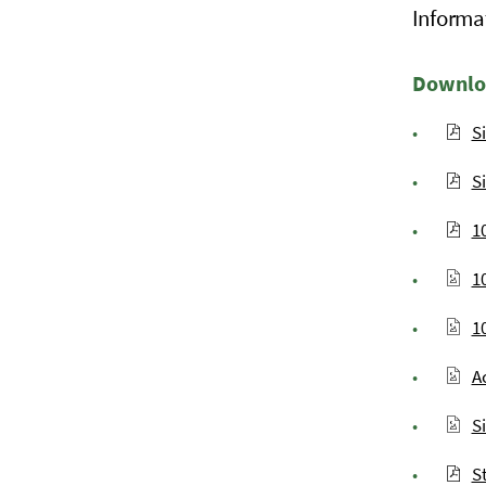
Informa
Downlo
S
S
1
1
1
A
S
S