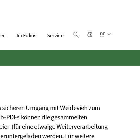
Sprachauswahl:
Gebärdensprache
DE
en
Im Fokus
Service
Suche einblenden
um sicheren Umgang mit Weidevieh zum
eb-PDFs können die gesammelten
ien (für eine etwaige Weiterverarbeitung
 heruntergeladen werden. Für weitere