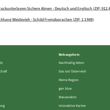
ruckunterlagen Sichere Almen - Deutsch und Englisch (ZIP, 912,8
chtung Weidevieh - Schild Fremdsprachen (ZIP, 1,3 MB)
Webangebote
tz
Nachhaltig leben
chaft
Das isst Österreich
Meine Region
gen blue
Wasseraktiv
rung
Interaktive Karten