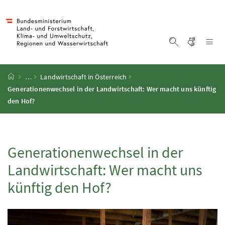
Accesskey
Accesskey
Accesskey
Accesskey
Zum Inhalt
Zum Hauptmenü
Zum Untermenü
Zur Suche
[4]
[1]
[3]
[2]
Gebärd
Na
Suche einblen
Startseite
…
Landwirtschaft in Österreich
Generationenwechsel in der Landwirtschaft: Wer macht uns künftig
den Hof?
Generationenwechsel in der
Landwirtschaft: Wer macht uns
künftig den Hof?