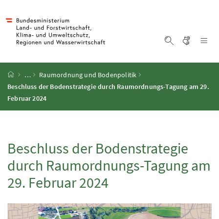
Accesskey
Accesskey
Accesskey
Accesskey
Zum Inhalt
Zum Hauptmenü
Zum Untermenü
Zur Suche
[4]
[1]
[3]
[2]
Gebärd
Na
Suche einblen
Startseite
…
Raumordnung und Bodenpolitik
Beschluss der Bodenstrategie durch Raumordnungs-Tagung am 29.
Februar 2024
Beschluss der Bodenstrategie
durch Raumordnungs-Tagung am
29. Februar 2024