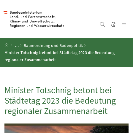
Accesskey
Accesskey
Accesskey
Accesskey
Zum Inhalt
Zum Hauptmenü
Zum Untermenü
Zur Suche
[4]
[1]
[3]
[2]
Gebärd
Na
Suche einblen
Startseite
…
Raumordnung und Bodenpolitik
Minister Totschnig betont bei Städtetag 2023 die Bedeutung
regionaler Zusammenarbeit
Minister Totschnig betont bei
Städtetag 2023 die Bedeutung
regionaler Zusammenarbeit