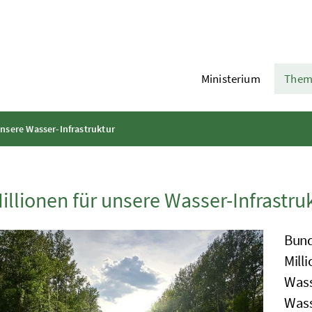
Ministerium
Them
unsere Wasser-Infrastruktur
illionen für unsere Wasser-Infrastru
Bund
Mill
Wass
Wass