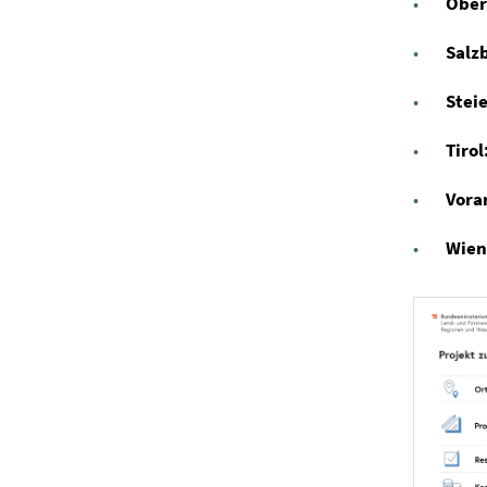
Ober
Salz
Stei
Tirol
Vora
Wie