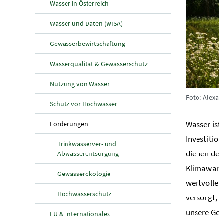
Wasser in Österreich
Wasser und Daten (
WISA
)
Gewässerbewirtschaftung
Wasserqualität & Gewässerschutz
Nutzung von Wasser
Foto: Alex
Schutz vor Hochwasser
(aktuelle Seite)
Wasser is
Förderungen
Investiti
Trinkwasserver- und
dienen d
Abwasserentsorgung
Klimawand
Gewässerökologie
wertvolle
Hochwasserschutz
versorgt,
unsere Ge
EU & Internationales