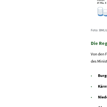
Foto: BML
Die Reg
Von den F
des Minis
Burg
Kärn
Nied