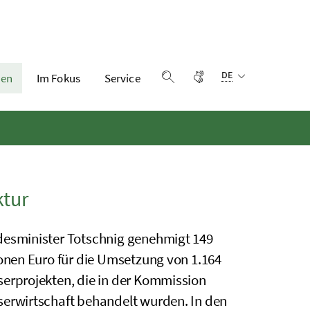
Sprachauswahl:
Gebärdensprache
DE
en
Im Fokus
Service
Suche einblenden
ktur
esminister Totschnig genehmigt 149
ionen Euro für die Umsetzung von 1.164
erprojekten, die in der Kommission
erwirtschaft behandelt wurden. In den