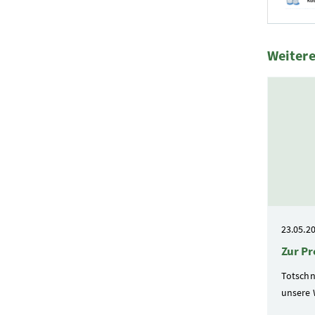
Foto 1: BM
Weitere
1 Elemen
23.05.2
Zur P
Totschni
unsere 