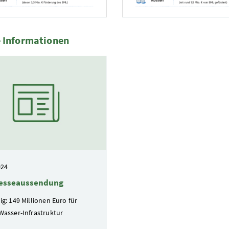
LUK
Foto 2: BMLUK
 Informationen
te
024
resseaussendung
g: 149 Millionen Euro für
Wasser-Infrastruktur