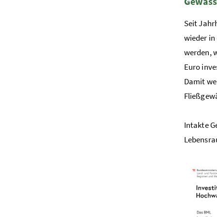
Gewäss
Seit Jahr
wieder in
werden, 
Euro inve
Damit we
Fließgewä
Intakte G
Lebensrau