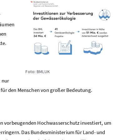
r
sräumen
nen
te.
Foto: BMLUK
t nur
h für den Menschen von großer Bedeutung.
den vorbeugenden Hochwasserschutz investiert, um
erringern. Das Bundesministerium für Land- und