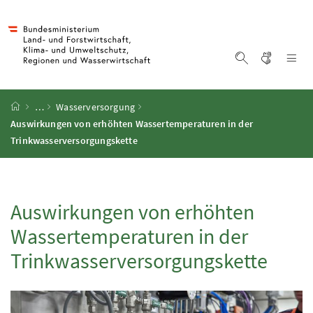
Accesskey
Accesskey
Accesskey
Accesskey
Zum Inhalt
Zum Hauptmenü
Zum Untermenü
Zur Suche
[4]
[1]
[3]
[2]
Gebärd
Na
Suche einblen
Startseite
…
Wasserversorgung
Auswirkungen von erhöhten Wassertemperaturen in der
Trinkwasserversorgungskette
Auswirkungen von erhöhten
Wassertemperaturen in der
Trinkwasserversorgungskette