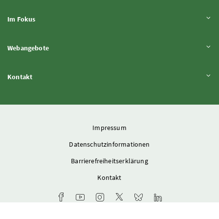
Inhalt aufklappen
Im Fokus
Inhalt aufklappen
Webangebote
Inhalt aufklappen
Kontakt
Impressum
Datenschutzinformationen
Barrierefreiheitserklärung
Kontakt
Facebook-Kanal des Ministeriums
Youtube-Kanal des Bundesministeriums für L
Instagram-Auftritt des Ministeriums
X-Account des Ministeriums
Bluesky-Account des Min
LinkedIn BMLUK