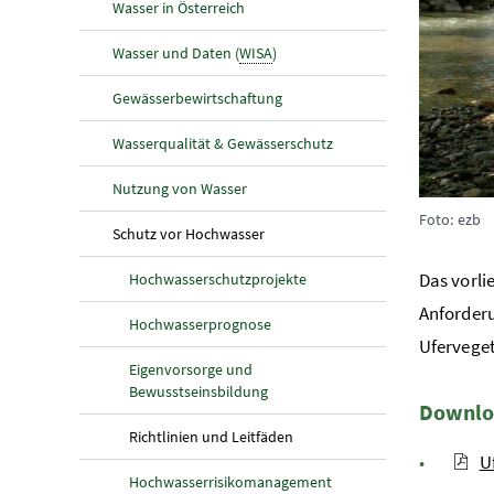
Wasser in Österreich
Wasser und Daten (
WISA
)
Gewässerbewirtschaftung
Wasserqualität & Gewässerschutz
Nutzung von Wasser
Foto: ezb
(aktuelle Seite)
Schutz vor Hochwasser
Das vorli
Hochwasserschutzprojekte
Anforderu
Hochwasserprognose
Uferveget
Eigenvorsorge und
Bewusstseinsbildung
Downlo
(aktuelle Seite)
Richtlinien und Leitfäden
U
Hochwasserrisikomanagement