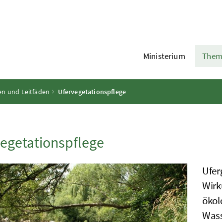
Ministerium
Them
ien und Leitfäden
Ufervegetationspflege
egetationspflege
Ufer
Wirk
ökol
Wass