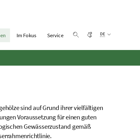
Sprachauswahl:
Gebärdensprache
DE
en
Im Fokus
Service
Suche einblenden
gehölze sind auf Grund ihrer vielfältigen
ungen Voraussetzung für einen guten
ogischen Gewässerzustand gemäß
errahmenrichtlinie.