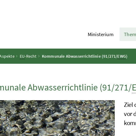
Ministerium
Them
 Aspekte
EU
-Recht
Kommunale Abwasserrichtlinie (91/271/
EWG
)
nale Abwasserrichtlinie (91/271/
Ziel
vor 
kom