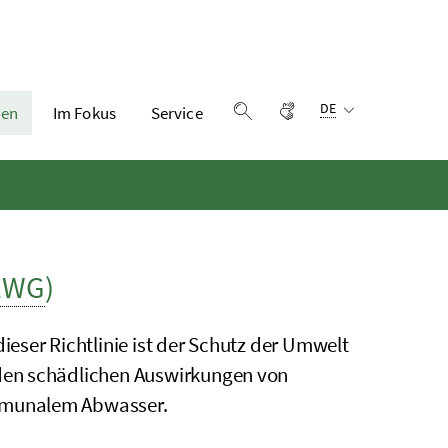
Sprachauswahl:
Gebärdensprache
DE
en
Im Fokus
Service
Suche einblenden
EWG
)
 dieser Richtlinie ist der Schutz der Umwelt
den schädlichen Auswirkungen von
munalem Abwasser.