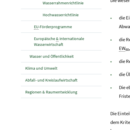
Die wesen
Wasserrahmenrichtlinie
Hochwasserrichtlinie
die E
Abwa
EU
-Förderprogramme
Europäische
&
internationale
die R
Wasserwirtschaft
EW
60
Wasser und Öffentlichkeit
die 
Klima und Umwelt
die 
Abfall- und Kreislaufwirtschaft
Die e
Regionen & Raumentwicklung
Frist
Die Einte
dem Krite