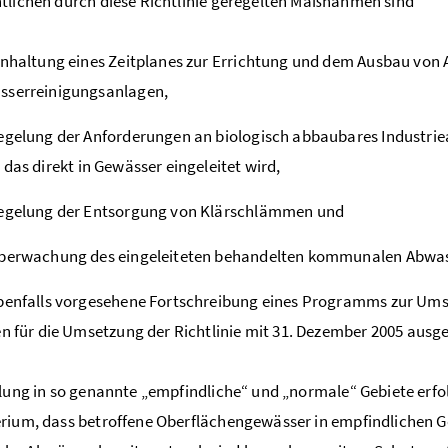
tlichen durch diese Richtlinie geregelten Maßnahmen sind
inhaltung eines Zeitplanes zur Errichtung und dem Ausbau vo
sserreinigungsanlagen,
egelung der Anforderungen an biologisch abbaubares Industri
, das direkt in Gewässer eingeleitet wird,
Regelung der Entsorgung von Klärschlämmen und
Überwachung des eingeleiteten behandelten kommunalen Abwas
benfalls vorgesehene Fortschreibung eines Programms zur Umsetz
en für die Umsetzung der Richtlinie mit 31. Dezember 2005 ausge
ilung in so genannte „empfindliche“ und „normale“ Gebiete erf
rium, dass betroffene Oberflächengewässer in empfindlichen Ge