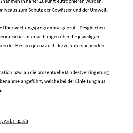
ßnahmen in naher Zukunft eutrophieren würden.
ngsniveaus zum Schutz der Gewässer und der Umwelt.
e Überwachungsprogramme geprüft. Desgleichen
riodische Untersuchungen über die jeweiligen
ben der Messfrequenz auch die zu untersuchenden
ation bzw. an die prozentuelle Mindestverringerung
enahme angeführt, welche bei der Einleitung aus
.
, ABl. L 353/8