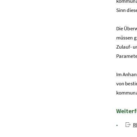
kommunal
Sinn dies
Die Über
müssen g
Zulauf- u
Paramete
Im Anhang
von besti
kommunal
Weiterf
R