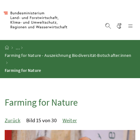
Accesskey
Accesskey
Accesskey
Zum Inhalt
Zum Hauptmenü
Zur Suche
[4]
[1]
[2]
Gebärd
Na
Suche einblen
Startseite
…
Farming for Nature - Auszeichnung Biodiversität-Botschafter:innen
Farming for Nature
Farming for Nature
Zurück
Bild 15 von 30
Weiter