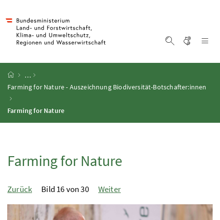
Accesskey
Accesskey
Accesskey
Zum Inhalt
Zum Hauptmenü
Zur Suche
[4]
[1]
[2]
Gebärd
Na
Suche einblen
Startseite
…
Farming for Nature - Auszeichnung Biodiversität-Botschafter:innen
Farming for Nature
Farming for Nature
Zurück
Bild 16 von 30
Weiter