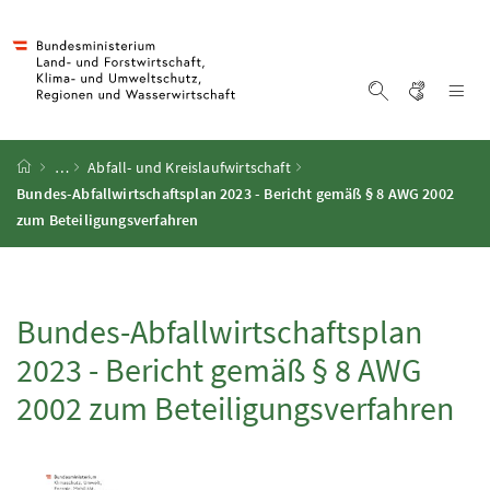
Accesskey
Accesskey
Accesskey
Accesskey
Zum Inhalt
Zum Hauptmenü
Zum Untermenü
Zur Suche
[4]
[1]
[3]
[2]
Gebärd
Na
Suche einblen
Startseite
…
Abfall- und Kreislaufwirtschaft
Bundes-Abfallwirtschaftsplan 2023 - Bericht gemäß § 8 AWG 2002
zum Beteiligungsverfahren
Bundes-Abfallwirtschaftsplan
2023 - Bericht gemäß § 8 AWG
2002 zum Beteiligungsverfahren