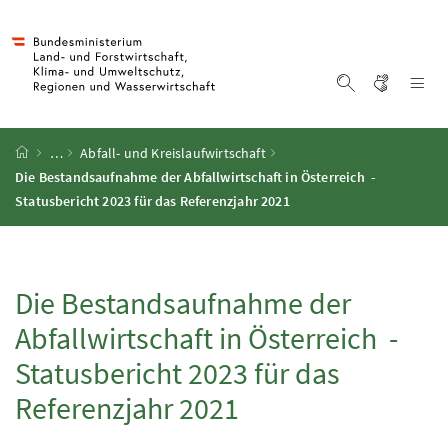
Accesskey
Accesskey
Accesskey
Accesskey
Zum Inhalt
Zum Hauptmenü
Zum Untermenü
Zur Suche
[4]
[1]
[3]
[2]
Gebärd
Na
Suche einblen
Startseite
…
Abfall- und Kreislaufwirtschaft
Die Bestandsaufnahme der Abfallwirtschaft in Österreich -
Statusbericht 2023 für das Referenzjahr 2021
Die Bestandsaufnahme der
Abfallwirtschaft in Österreich -
Statusbericht 2023 für das
Referenzjahr 2021