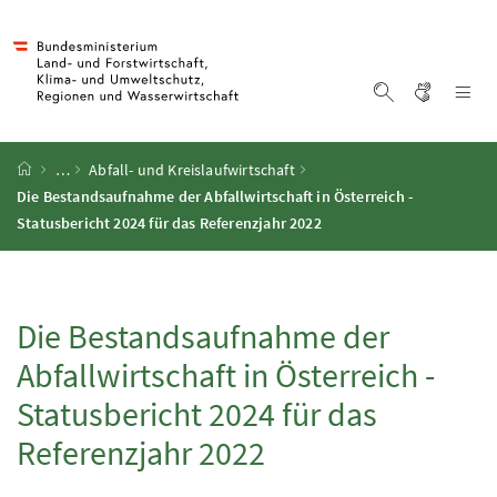
Accesskey
Accesskey
Accesskey
Accesskey
Zum Inhalt
Zum Hauptmenü
Zum Untermenü
Zur Suche
[4]
[1]
[3]
[2]
Gebärd
Na
Suche einblen
Startseite
…
Abfall- und Kreislaufwirtschaft
Die Bestandsaufnahme der Abfallwirtschaft in Österreich -
Statusbericht 2024 für das Referenzjahr 2022
Die Bestandsaufnahme der
Abfallwirtschaft in Österreich -
Statusbericht 2024 für das
Referenzjahr 2022