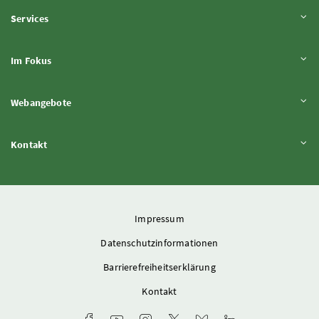
Inhalt aufklappen
Services
Inhalt aufklappen
Im Fokus
Inhalt aufklappen
Webangebote
Inhalt aufklappen
Kontakt
Impressum
Datenschutzinformationen
Barrierefreiheitserklärung
Kontakt
Facebook-Kanal des Ministeriums
Youtube-Kanal des Bundesministeriums für L
Instagram-Auftritt des Ministeriums
X-Account des Ministeriums
Bluesky-Account des Min
LinkedIn BMLUK