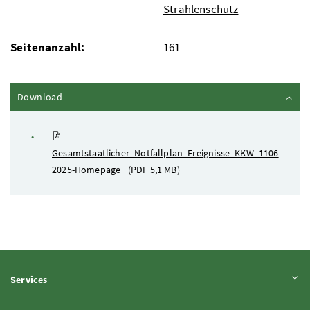
Strahlenschutz
Seitenanzahl:
161
Inhalt zuklappen
Download
Gesamtstaatlicher_Notfallplan_Ereignisse_KKW_1106
2025-Homepage_
(PDF 5,1 MB)
Inhalt aufklappen
Services