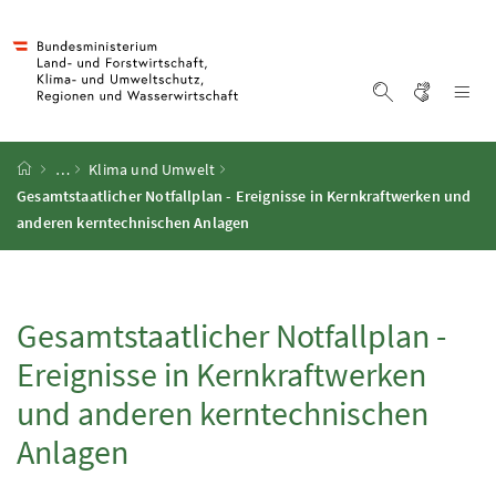
Accesskey
Accesskey
Accesskey
Accesskey
Zum Inhalt
Zum Hauptmenü
Zum Untermenü
Zur Suche
[4]
[1]
[3]
[2]
Gebärd
Na
Suche einblen
Startseite
…
Klima und Umwelt
Gesamtstaatlicher Notfallplan - Ereignisse in Kernkraftwerken und
anderen kerntechnischen Anlagen
Gesamtstaatlicher Notfallplan -
Ereignisse in Kernkraftwerken
und anderen kerntechnischen
Anlagen