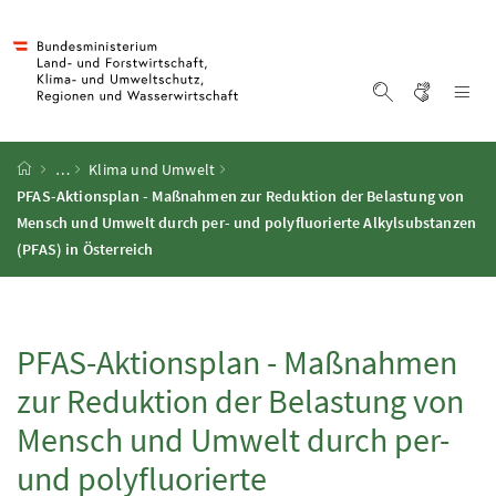
Accesskey
Accesskey
Accesskey
Accesskey
Zum Inhalt
Zum Hauptmenü
Zum Untermenü
Zur Suche
[4]
[1]
[3]
[2]
Gebärd
Na
Suche einblen
Startseite
…
Klima und Umwelt
PFAS
-Aktionsplan - Maßnahmen zur Reduktion der Belastung von
Mensch und Umwelt durch per- und polyfluorierte Alkylsubstanzen
(
PFAS
) in Österreich
PFAS
-Aktionsplan - Maßnahmen
zur Reduktion der Belastung von
Mensch und Umwelt durch per-
und polyfluorierte