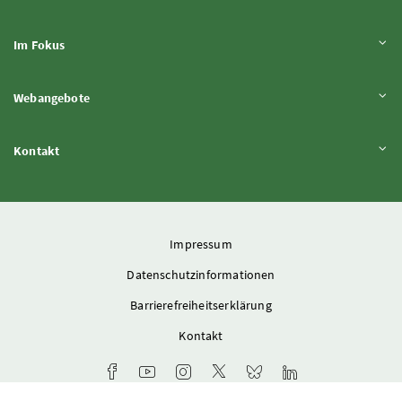
Inhalt aufklappen
Im Fokus
Inhalt aufklappen
Webangebote
Inhalt aufklappen
Kontakt
Impressum
Datenschutzinformationen
Barrierefreiheitserklärung
Kontakt
Facebook-Kanal des Ministeriums
Youtube-Kanal des Bundesministeriums für L
Instagram-Auftritt des Ministeriums
X-Account des Ministeriums
Bluesky-Account des Min
LinkedIn BMLUK