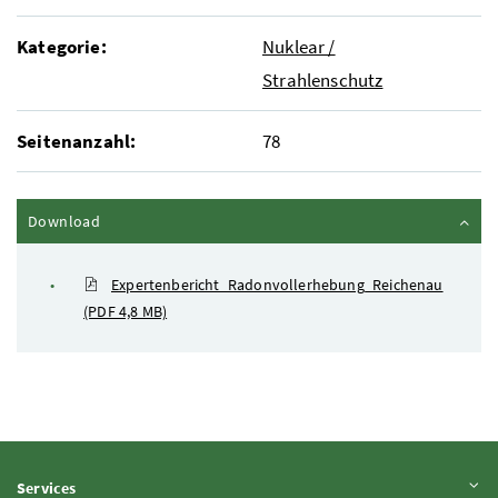
Kategorie:
Nuklear /
Strahlenschutz
Seitenanzahl:
78
Inhalt zuklappen
Download
Expertenbericht_Radonvollerhebung_Reichenau
(PDF 4,8 MB)
Inhalt aufklappen
Services