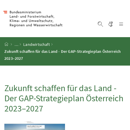
Accesskey
Accesskey
Accesskey
Accesskey
Zum Inhalt
Zum Hauptmenü
Zum Untermenü
Zur Suche
[4]
[1]
[3]
[2]
Gebärd
Na
Suche einblen
Startseite
…
Landwirtschaft
Zukunft schaffen für das Land - Der GAP-Strategieplan Österreich
2023–2027
Zukunft schaffen für das Land -
Der GAP-Strategieplan Österreich
2023–2027