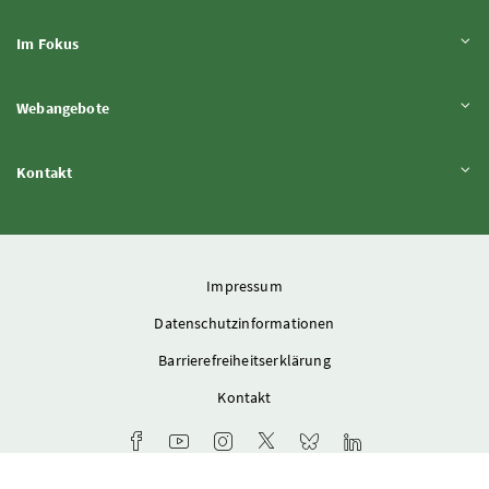
Inhalt aufklappen
Im Fokus
Inhalt aufklappen
Webangebote
Inhalt aufklappen
Kontakt
Impressum
Datenschutzinformationen
Barrierefreiheitserklärung
Kontakt
Facebook-Kanal des Ministeriums
Youtube-Kanal des Bundesministeriums für L
Instagram-Auftritt des Ministeriums
X-Account des Ministeriums
Bluesky-Account des Min
LinkedIn BMLUK