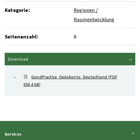
Kategorie:
Regionen /
Raumentwicklung
Seitenanzahl:
8
Inhalt zuklappen
Download
GoodPractice_Oekokonto_Deutschland
(PDF
956,4 kB)
Inhalt aufklappen
Services